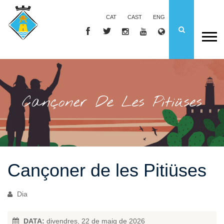
CAT
CAST
ENG
Cançoner De Les Pitiüses
Cançoner de les Pitiüses
Dia
DATA:
divendres, 22 de maig de 2026